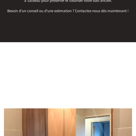
à Sarzeau pour préserver et valoriser votre bâti ancien.
Besoin d’un conseil ou d’une estimation ? Contactez-nous dès maintenant !