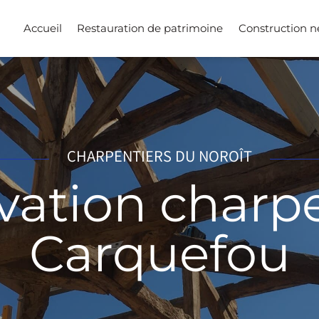
Accueil
Restauration de patrimoine
Construction 
CHARPENTIERS DU NOROÎT
ation charp
Carquefou