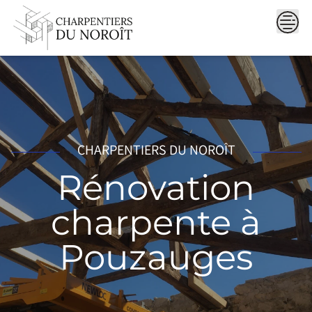
Skip
to
content
CHARPENTIERS DU NOROÎT
Rénovation
charpente à
Pouzauges