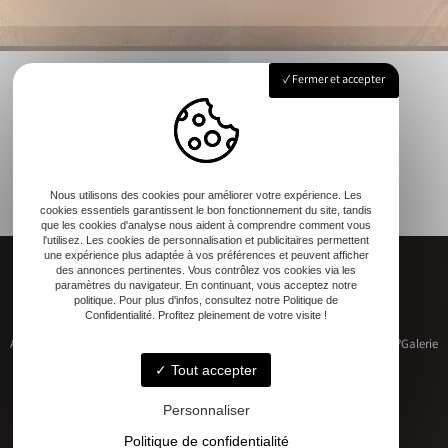
Fermer et accepter
Nous utilisons des cookies pour améliorer votre expérience. Les
cookies essentiels garantissent le bon fonctionnement du site, tandis
que les cookies d'analyse nous aident à comprendre comment vous
l'utilisez. Les cookies de personnalisation et publicitaires permettent
une expérience plus adaptée à vos préférences et peuvent afficher
des annonces pertinentes. Vous contrôlez vos cookies via les
paramètres du navigateur. En continuant, vous acceptez notre
politique. Pour plus d'infos, consultez notre Politique de
Confidentialité. Profitez pleinement de votre visite !
Accueil
Restauration de patrimoine
Construction neuve
Qui sommes-nous ?
Galerie
Contact
Tout accepter
Personnaliser
Politique de confidentialité