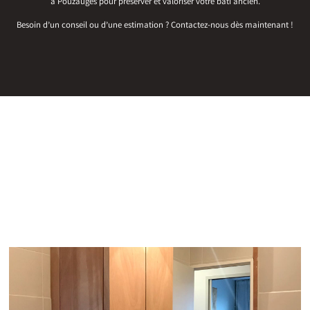
à Pouzauges pour préserver et valoriser votre bâti ancien.
Besoin d’un conseil ou d’une estimation ? Contactez-nous dès maintenant !