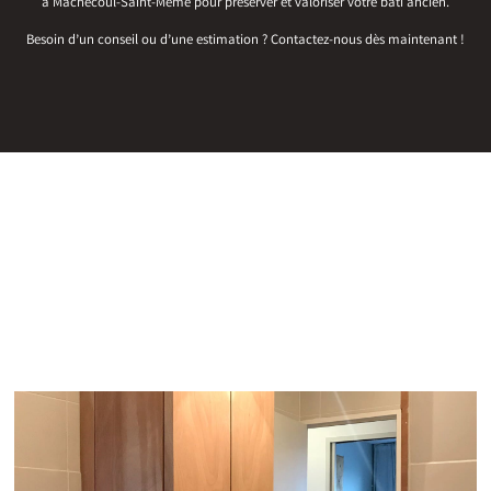
à Machecoul-Saint-Même pour préserver et valoriser votre bâti ancien.
Besoin d’un conseil ou d’une estimation ? Contactez-nous dès maintenant !