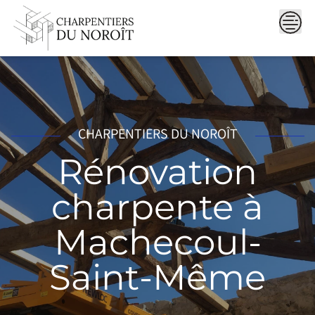
Skip
to
content
CHARPENTIERS DU NOROÎT
Rénovation
charpente à
Machecoul-
Saint-Même