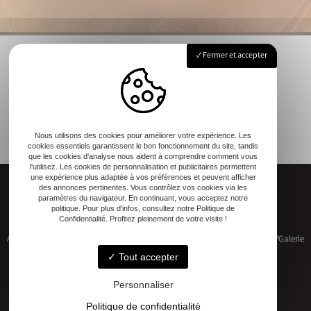
Fermer et accepter
Nous utilisons des cookies pour améliorer votre expérience. Les
cookies essentiels garantissent le bon fonctionnement du site, tandis
que les cookies d'analyse nous aident à comprendre comment vous
l'utilisez. Les cookies de personnalisation et publicitaires permettent
une expérience plus adaptée à vos préférences et peuvent afficher
des annonces pertinentes. Vous contrôlez vos cookies via les
paramètres du navigateur. En continuant, vous acceptez notre
politique. Pour plus d'infos, consultez notre Politique de
Confidentialité. Profitez pleinement de votre visite !
Accueil
Restauration de patrimoine
Construction neuve
Qui sommes-nous ?
Galerie
Contact
Tout accepter
Personnaliser
Politique de confidentialité