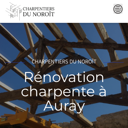
Skip
to
content
CHARPENTIERS DU NOROÎT
Rénovation
charpente à
Auray