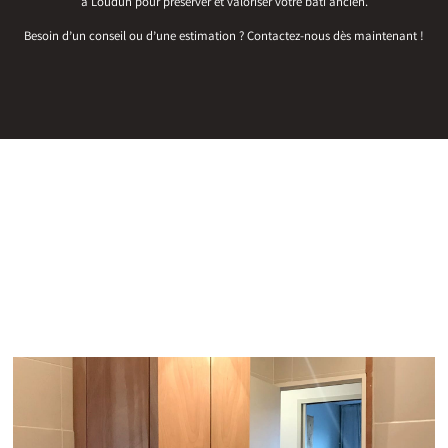
à Loudun pour préserver et valoriser votre bâti ancien.
Besoin d’un conseil ou d’une estimation ? Contactez-nous dès maintenant !