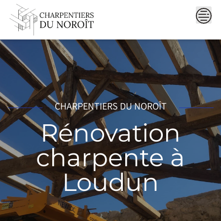
Skip
to
content
CHARPENTIERS DU NOROÎT
Rénovation
charpente à
Loudun