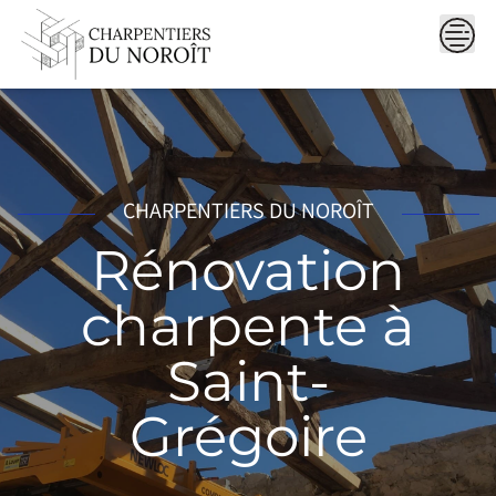
Skip
to
content
CHARPENTIERS DU NOROÎT
Rénovation
charpente à
Saint-
Grégoire