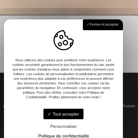
Fermer et accepter
Nous utilisons des cookies pour améliorer votre expérience. Les
cookies essentiels garantissent le bon fonctionnement du site, tandis
que les cookies d'analyse nous aident à comprendre comment vous
l'utilisez. Les cookies de personnalisation et publicitaires permettent
une expérience plus adaptée à vos préférences et peuvent afficher
des annonces pertinentes. Vous contrôlez vos cookies via les
paramètres du navigateur. En continuant, vous acceptez notre
politique. Pour plus d'infos, consultez notre Politique de
Confidentialité. Profitez pleinement de votre visite !
Accueil
Restauration de patrimoine
Construction neuve
Qui sommes-nous ?
Galerie
Contact
Tout accepter
Personnaliser
Politique de confidentialité