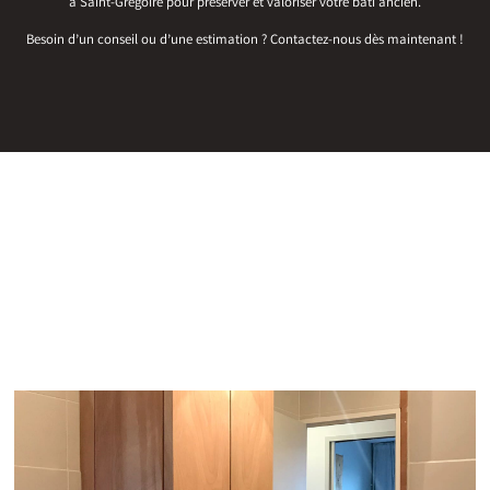
à Saint-Grégoire pour préserver et valoriser votre bâti ancien.
Besoin d’un conseil ou d’une estimation ? Contactez-nous dès maintenant !