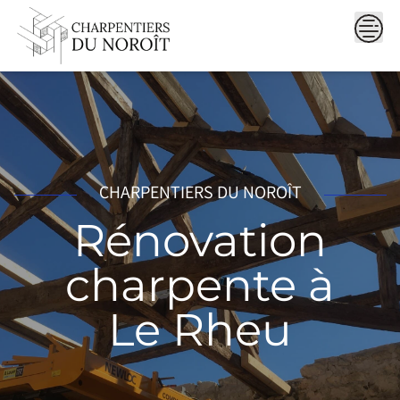
Skip
to
content
CHARPENTIERS DU NOROÎT
Rénovation
charpente à
Le Rheu