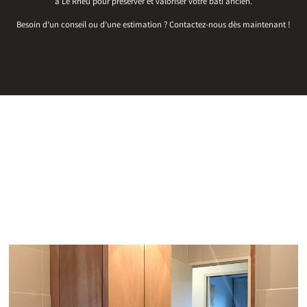
à Le Rheu pour préserver et valoriser votre bâti ancien.
Besoin d’un conseil ou d’une estimation ? Contactez-nous dès maintenant !