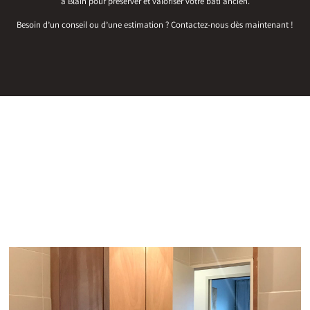
à Blain pour préserver et valoriser votre bâti ancien.
Besoin d’un conseil ou d’une estimation ? Contactez-nous dès maintenant !