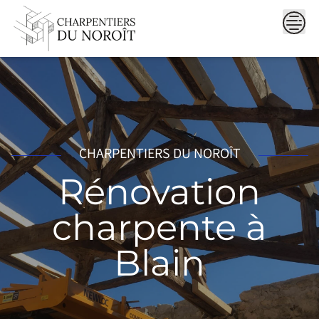
Skip
to
content
CHARPENTIERS DU NOROÎT
Rénovation
charpente à
Blain