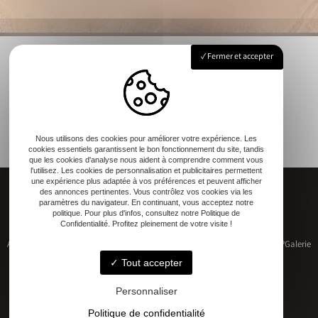
Fermer et accepter
Nous utilisons des cookies pour améliorer votre expérience. Les
cookies essentiels garantissent le bon fonctionnement du site, tandis
que les cookies d'analyse nous aident à comprendre comment vous
l'utilisez. Les cookies de personnalisation et publicitaires permettent
une expérience plus adaptée à vos préférences et peuvent afficher
des annonces pertinentes. Vous contrôlez vos cookies via les
paramètres du navigateur. En continuant, vous acceptez notre
politique. Pour plus d'infos, consultez notre Politique de
Confidentialité. Profitez pleinement de votre visite !
Accueil
Restauration de patrimoine
Construction neuve
Qui sommes-nous ?
Galerie
Contact
Tout accepter
Personnaliser
Politique de confidentialité