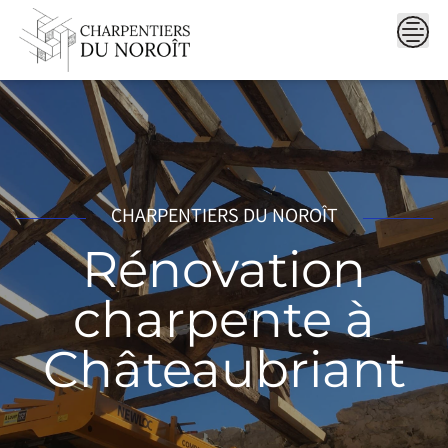
Skip
to
content
CHARPENTIERS DU NOROÎT
Rénovation
charpente à
Châteaubriant