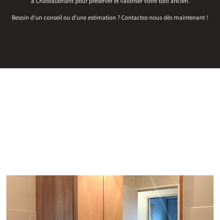
à Châteaubriant pour préserver et valoriser votre bâti ancien.
Besoin d’un conseil ou d’une estimation ? Contactez-nous dès maintenant !