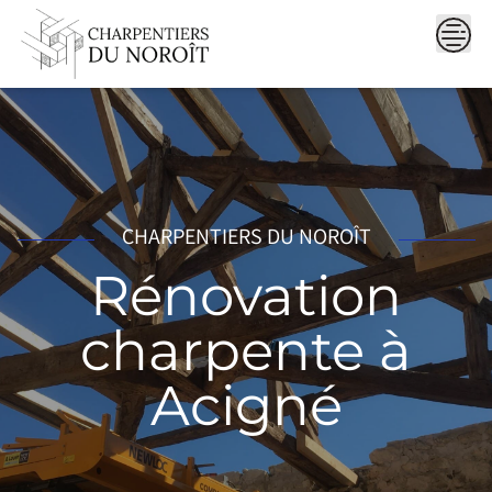
Skip
to
content
CHARPENTIERS DU NOROÎT
Rénovation
charpente à
Acigné