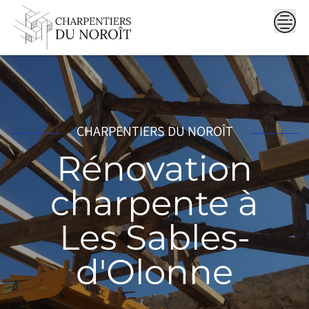
Skip
to
content
CHARPENTIERS DU NOROÎT
Rénovation
charpente à
Les Sables-
d'Olonne