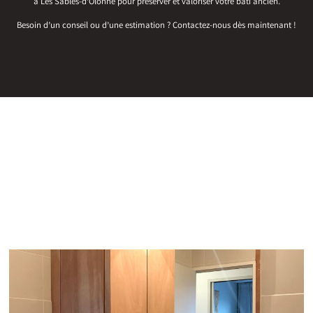
à Les Sables-d’Olonne pour préserver et valoriser votre bâti ancien.
Besoin d’un conseil ou d’une estimation ? Contactez-nous dès maintenant !