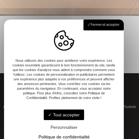
Fermer et accepter
Nous utilisons des cookies pour améliorer votre expérience. Les
cookies essentiels garantissent le bon fonctionnement du site, tandis
que les cookies d'analyse nous aident à comprendre comment vous
l'utilisez. Les cookies de personnalisation et publicitaires permettent
une expérience plus adaptée à vos préférences et peuvent afficher
des annonces pertinentes. Vous contrôlez vos cookies via les
paramètres du navigateur. En continuant, vous acceptez notre
politique. Pour plus d'infos, consultez notre Politique de
Confidentialité. Profitez pleinement de votre visite !
Accueil
Restauration de patrimoine
Construction neuve
Qui sommes-nous ?
Galerie
Contact
Tout accepter
Personnaliser
Politique de confidentialité