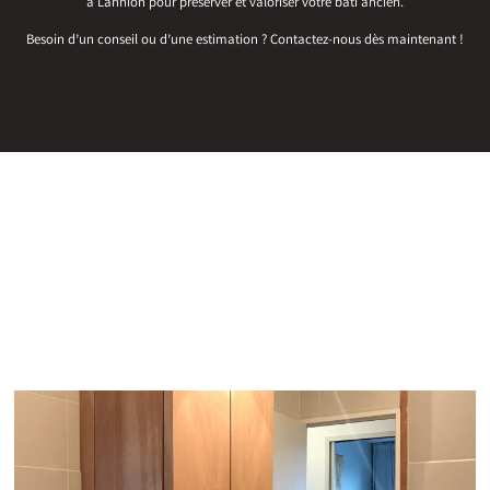
à Lannion pour préserver et valoriser votre bâti ancien.
Besoin d’un conseil ou d’une estimation ? Contactez-nous dès maintenant !