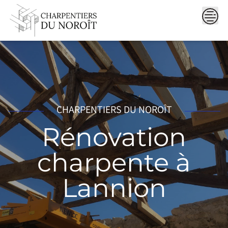
Skip
to
content
CHARPENTIERS DU NOROÎT
Rénovation
charpente à
Lannion