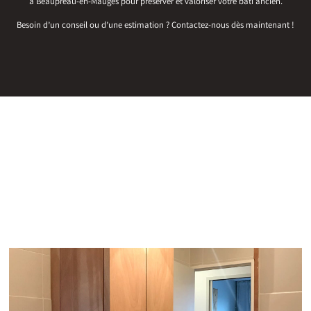
à Beaupréau-en-Mauges pour préserver et valoriser votre bâti ancien.
Besoin d’un conseil ou d’une estimation ? Contactez-nous dès maintenant !