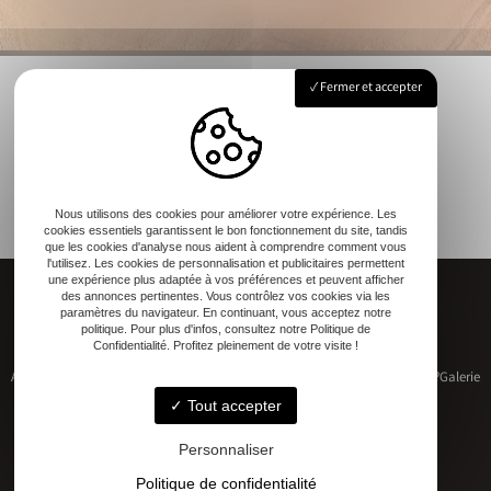
Fermer et accepter
Nous utilisons des cookies pour améliorer votre expérience. Les
cookies essentiels garantissent le bon fonctionnement du site, tandis
que les cookies d'analyse nous aident à comprendre comment vous
l'utilisez. Les cookies de personnalisation et publicitaires permettent
une expérience plus adaptée à vos préférences et peuvent afficher
des annonces pertinentes. Vous contrôlez vos cookies via les
paramètres du navigateur. En continuant, vous acceptez notre
politique. Pour plus d'infos, consultez notre Politique de
Confidentialité. Profitez pleinement de votre visite !
Accueil
Restauration de patrimoine
Construction neuve
Qui sommes-nous ?
Galerie
Contact
Tout accepter
Personnaliser
Politique de confidentialité