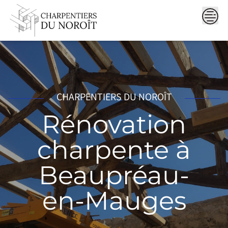
Skip
to
content
CHARPENTIERS DU NOROÎT
Rénovation
charpente à
Beaupréau-
en-Mauges