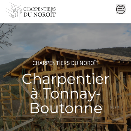
Skip
to
content
CHARPENTIERS DU NOROÎT
Charpentier
à Tonnay-
Boutonne