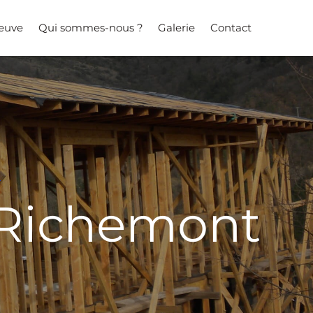
neuve
Qui sommes-nous ?
Galerie
Contact
-Richemont