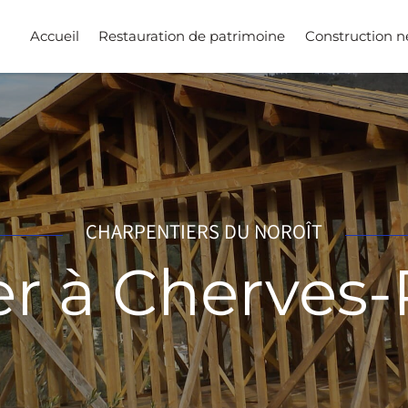
Accueil
Restauration de patrimoine
Construction 
CHARPENTIERS DU NOROÎT
er à Cherves