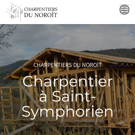
Skip
to
content
CHARPENTIERS DU NOROÎT
Charpentier
à Saint-
Symphorien