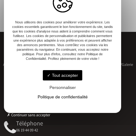
Nous utilisons des cookies pour améliorer votre expérience. Les
cookies essentiels garantissent le bon fonctionnement du site, tandis
que les cookies d'analyse nous aident à comprendre comment vous
l'utilisez. Les cookies de personnalisation et publicitaires permettent
une expérience plus adaptée à vos préférences et peuvent afficher
des annonces pertinentes. Vous contrôlez vos cookies via les
paramètres du navigateur. En continuant, vous acceptez notre
politique. Pour plus d'infos, consultez notre Politique de
Confidentialité. Profitez pleinement de votre visite !
Accueil
Restauration de patrimoine
Construction neuve
Qui sommes-nous ?
Galerie
Contact
Tout accepter
Personnaliser
Politique de confidentialité
Adresse
17 RUE DU MARECHAL D'AUBETERRE, 17330 Bernay-Saint-Martin
Continuer sans accepter
Téléphone
06 19 44 09 42