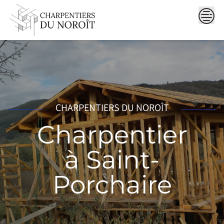
Skip
to
content
CHARPENTIERS DU NOROÎT
Charpentier
à Saint-
Porchaire