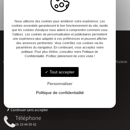
Nous utilisons des cookies pour améliorer votre expérience. Les
cookies essentiels garantissent le bon fonctionnement du site, tandis
que les cookies d'analyse nous aident à comprendre comment vous
l'utilisez. Les cookies de personnalisation et publicitaires permettent
une expérience plus adaptée à vos préférences et peuvent afficher
des annonces pertinentes. Vous contrôlez vos cookies via les
paramètres du navigateur. En continuant, vous acceptez notre
politique. Pour plus d'infos, consultez notre Politique de
Confidentialité. Profitez pleinement de votre visite !
Accueil
Restauration de patrimoine
Construction neuve
Qui sommes-nous ?
Galerie
Contact
Tout accepter
Personnaliser
Politique de confidentialité
Adresse
17 RUE DU MARECHAL D'AUBETERRE, 17330 Bernay-Saint-Martin
Continuer sans accepter
Téléphone
06 19 44 09 42