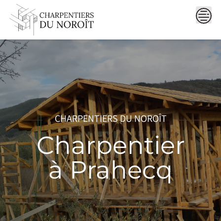
Skip
to
content
CHARPENTIERS DU NOROÎT
Charpentier
à Prahecq