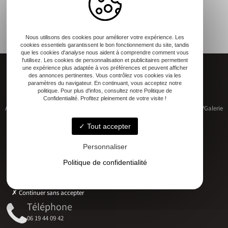
Nous utilisons des cookies pour améliorer votre expérience. Les
cookies essentiels garantissent le bon fonctionnement du site, tandis
que les cookies d'analyse nous aident à comprendre comment vous
l'utilisez. Les cookies de personnalisation et publicitaires permettent
une expérience plus adaptée à vos préférences et peuvent afficher
des annonces pertinentes. Vous contrôlez vos cookies via les
paramètres du navigateur. En continuant, vous acceptez notre
politique. Pour plus d'infos, consultez notre Politique de
Confidentialité. Profitez pleinement de votre visite !
Accueil
Restauration de patrimoine
Construction neuve
Qui sommes-nous ?
Galerie
Contact
Tout accepter
Personnaliser
Politique de confidentialité
Adresse
17 RUE DU MARECHAL D'AUBETERRE, 17330 Bernay-Saint-Martin
Continuer sans accepter
Téléphone
06 19 44 09 42