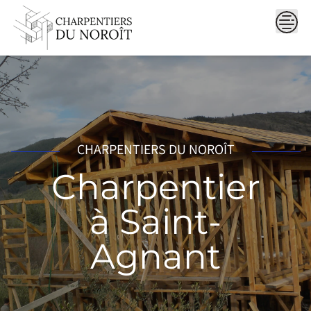
Skip
to
content
CHARPENTIERS DU NOROÎT
Charpentier
à Saint-
Agnant