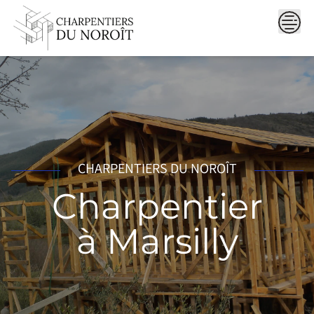
Skip
to
content
CHARPENTIERS DU NOROÎT
Charpentier
à Marsilly