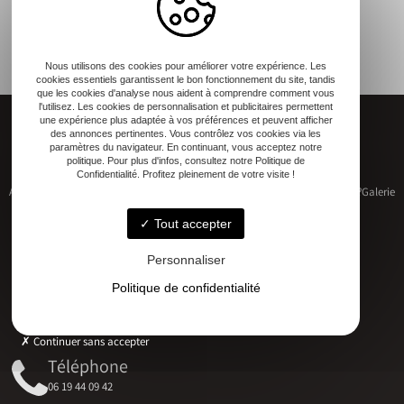
Nous utilisons des cookies pour améliorer votre expérience. Les
cookies essentiels garantissent le bon fonctionnement du site, tandis
que les cookies d'analyse nous aident à comprendre comment vous
l'utilisez. Les cookies de personnalisation et publicitaires permettent
une expérience plus adaptée à vos préférences et peuvent afficher
des annonces pertinentes. Vous contrôlez vos cookies via les
paramètres du navigateur. En continuant, vous acceptez notre
politique. Pour plus d'infos, consultez notre Politique de
Confidentialité. Profitez pleinement de votre visite !
Accueil
Restauration de patrimoine
Construction neuve
Qui sommes-nous ?
Galerie
Contact
Tout accepter
Personnaliser
Politique de confidentialité
Adresse
17 RUE DU MARECHAL D'AUBETERRE, 17330 Bernay-Saint-Martin
Continuer sans accepter
Téléphone
06 19 44 09 42